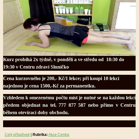
Kurz probíhá 2x týdně, v pondělí a ve středu od 18:30 do
19:30 v Centru zdraví Sluníčko
Cena kurzovného je 200,- Kč/1 lekce; při koupi 10 lekcí
najednou je cena 1500,-Kč za permanentku.
Vzhledem k omezenému počtu míst je nutné se na každou lekci
předem objednat na tel. 777 877 587 nebo přímo v Centru
během otevírací doby obchodu.
Celý příspěvek
|
Rubrika:
Akce Centra