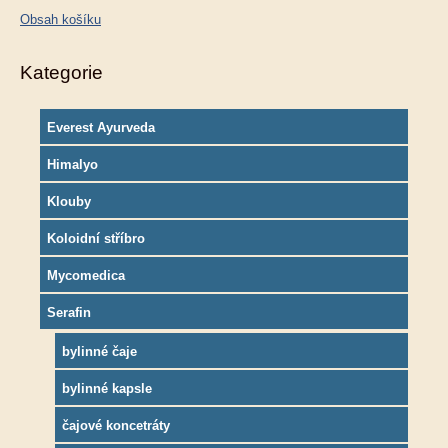
Obsah košíku
Kategorie
Everest Ayurveda
Himalyo
Klouby
Koloidní stříbro
Mycomedica
Serafin
bylinné čaje
bylinné kapsle
čajové koncetráty