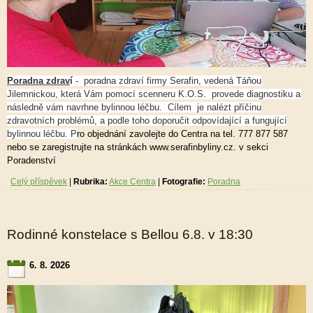
Poradna zdrav
í
- poradna zdraví firmy Serafin, vedená Táňou
Jilemnickou, která Vám pomocí scenneru K.O.S. provede diagnostiku a
následně vám navrhne bylinnou léčbu.
Cílem je nalézt příčinu
zdravotních problémů, a podle toho doporučit odpovídající a fungující
bylinnou léčbu. P
ro objednání zavolejte do Centra na tel. 777 877 587
nebo se zaregistrujte na stránkách www.serafinbyliny.cz. v sekci
Poradenství
Celý příspěvek
|
Rubrika:
Akce Centra
|
Fotografie:
Poradna
Rodinné konstelace s Bellou 6.8. v 18:30
6. 8. 2026