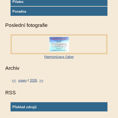
Pilates
Poradna
Poslední fotografie
Harmonizace čaker
Archiv
<<
srpen
/
2026
>>
RSS
Přehled zdrojů