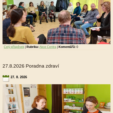
Celý příspěvek
|
Rubrika:
Akce Centra
|
Komentářů:
0
27.8.2026 Poradna zdraví
27. 8. 2026