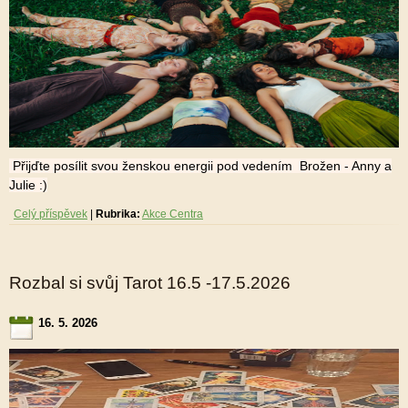
Přijďte posílit svou ženskou energii pod vedením Brožen - Anny a
Julie :)
Celý příspěvek
|
Rubrika:
Akce Centra
Rozbal si svůj Tarot 16.5 -17.5.2026
16. 5. 2026