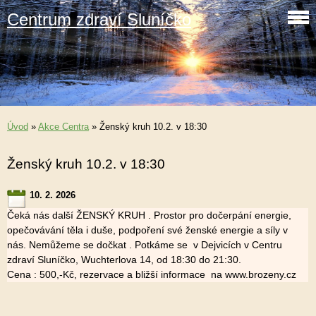
Centrum zdraví Sluníčko
Úvod
»
Akce Centra
»
Ženský kruh 10.2. v 18:30
Ženský kruh 10.2. v 18:30
10. 2. 2026
Čeká nás další ŽENSKÝ KRUH . Prostor pro dočerpání energie,
opečovávání těla i duše, podpoření své ženské energie a síly v
nás. Nemůžeme se dočkat . Potkáme se v Dejvicích v Centru
zdraví Sluníčko, Wuchterlova 14, od 18:30 do 21:30.
Cena : 500,-Kč, rezervace a bližší informace na www.brozeny.cz