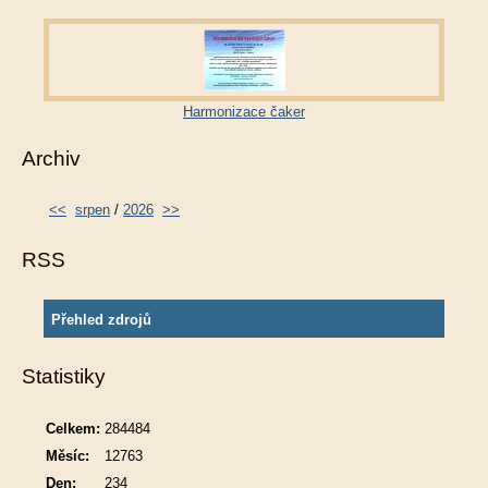
Harmonizace čaker
Archiv
<<
srpen
/
2026
>>
RSS
Přehled zdrojů
Statistiky
Celkem:
284484
Měsíc:
12763
Den:
234