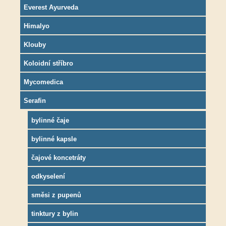
Everest Ayurveda
Himalyo
Klouby
Koloidní stříbro
Mycomedica
Serafin
bylinné čaje
bylinné kapsle
čajové koncetráty
odkyselení
směsi z pupenů
tinktury z bylin