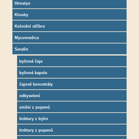
Himalyo
Klouby
Koloidní stříbro
Mycomedica
Serafin
bylinné čaje
bylinné kapsle
čajové koncetráty
odkyselení
směsi z pupenů
tinktury z bylin
tinktury z pupenů