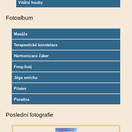
Vitální houby
Fotoalbum
Masáže
Terapeutické konstelace
Harmonizace čaker
Feng-šuej
Jóga smíchu
Pilates
Poradna
Poslední fotografie