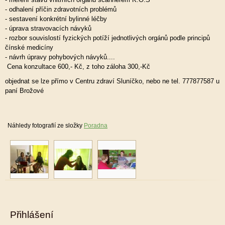
- odhalení příčin zdravotních problémů
- sestavení konkrétní bylinné léčby
- úprava stravovacích návyků
- rozbor souvislostí fyzických potíží jednotlivých orgánů podle principů
čínské medicíny
- návrh úpravy pohybových návyků....
Cena konzultace 600,- Kč, z toho záloha 300,-Kč
objednat se lze přímo v Centru zdraví Sluníčko, nebo ne tel. 777877587 u
paní Brožové
Náhledy fotografií ze složky
Poradna
Přihlášení