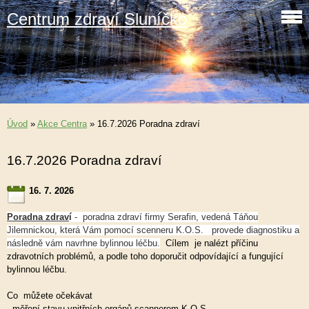
Centrum zdraví Sluníčko
Úvod
»
Akce Centra
»
16.7.2026 Poradna zdraví
16.7.2026 Poradna zdraví
16. 7. 2026
Poradna zdrav
í
- poradna zdraví firmy Serafin, vedená Táňou
Jilemnickou, která Vám pomocí scenneru K.O.S. provede diagnostiku a
následně vám navrhne bylinnou léčbu.
Cílem je nalézt příčinu
zdravotních problémů, a podle toho doporučit odpovídající a fungující
bylinnou léčbu.
Co můžete očekávat
- měření stavu vnitřních orgánů scannerem K.O.S