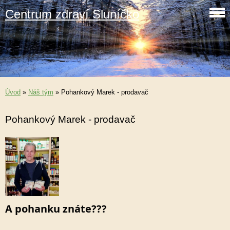
Centrum zdraví Sluníčko
Úvod
»
Náš tým
»
Pohankový Marek - prodavač
Pohankový Marek - prodavač
A pohanku znáte???