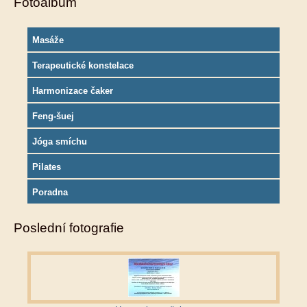
Fotoalbum
Masáže
Terapeutické konstelace
Harmonizace čaker
Feng-šuej
Jóga smíchu
Pilates
Poradna
Poslední fotografie