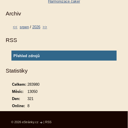
Harmonizace čaker
Archiv
<<
srpen
/
2026
>>
RSS
Přehled zdrojů
Statistiky
Celkem:
283980
Měsíc:
13050
Den:
321
Online:
8
© 2026 eStránky.cz
|
RSS