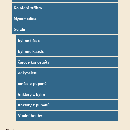
Koloidní stříbro
Mycomedica
Serafin
bylinné čaje
bylinné kapsle
čajové koncetráty
odkyselení
směsi z pupenů
tinktury z bylin
tinktury z pupenů
Vitální houby