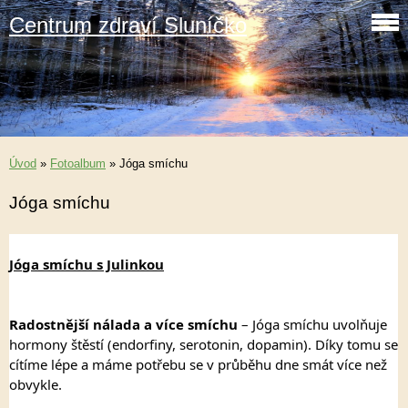
Centrum zdraví Sluníčko
Úvod
»
Fotoalbum
»
Jóga smíchu
Jóga smíchu
Jóga smíchu s Julinkou
Radostnější nálada a více smíchu
 – Jóga smíchu uvolňuje 
hormony štěstí (endorfiny, serotonin, dopamin). Díky tomu se 
cítíme lépe a máme potřebu se v průběhu dne smát více než 
obvykle.