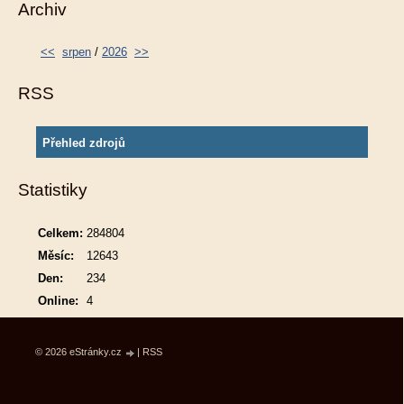
Archiv
<<
srpen
/
2026
>>
RSS
Přehled zdrojů
Statistiky
Celkem:
284804
Měsíc:
12643
Den:
234
Online:
4
© 2026 eStránky.cz
|
RSS