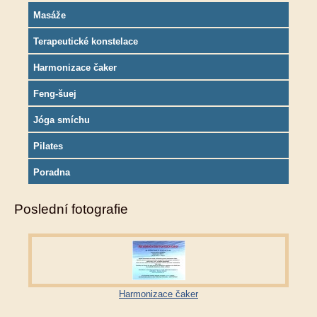
Masáže
Terapeutické konstelace
Harmonizace čaker
Feng-šuej
Jóga smíchu
Pilates
Poradna
Poslední fotografie
Harmonizace čaker