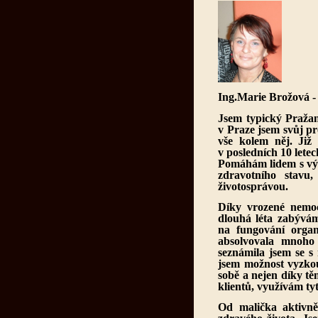
Ing.Marie Brožová -
Jsem typický Praža
v Praze jsem svůj pr
vše kolem něj. Již
v posledních 10 lete
Pomáhám lidem s výž
zdravotního stavu
životosprávou.
Díky vrozené nemoc
dlouhá léta zabývám
na fungování organ
absolvovala mnoho
seznámila jsem se s
jsem možnost vyzko
sobě a nejen díky t
klientů, využívám tyt
Od malička aktivně