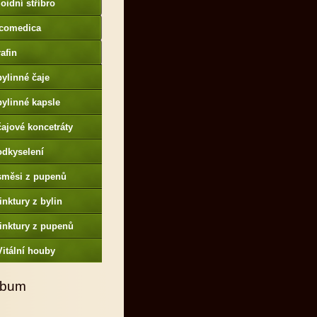
oidní stříbro
comedica
afin
bylinné čaje
bylinné kapsle
čajové koncetráty
odkyselení
směsi z pupenů
tinktury z bylin
tinktury z pupenů
Vitální houby
lbum