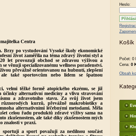
Heslo:
Registra
Zapomenu
 majitelka Centra
Košík
n. Brzy po vystudování Vysoké školy ekonomické
ofesní život zaměřila na téma zdravý životní styl a
Počet: 0 
 20 let provozuji obchod se zdravou výživou a
Cena:
0 
ch se věnuji specializovanému wellness poradenství.
ivou převážně orientovanou na hubnutí, zlepšení
Obsah ko
, ale také sportovcům nebo lidem se špatnou
Kateg
i, velmi těžké formě atopického ekzému, se již
 účinky alternativní medicíny a vlivu stravování
ismu a zdravotního stavu. Za svůj život jsem
 různorodých kurzů, převážně makrobiotiky a
Ev
 mnoha alternativními léčebnými metodami. Měla
ušet celou řadu produktů zdravé výživy sama na
Hi
ěmto zkušenostem, ale také díky zkušenostem mých
o znalosti v praxi.
Kl
 sportuji a sport považuji za nedílnou součást