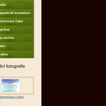
sáže
apeutické konstelace
rmonizace čaker
ng-šuej
ga smíchu
ates
radna
ní fotografie
armonizace čaker