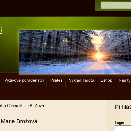
í
Výživové poradenství
Pilates
Výklad Tarotu
Eshop
Náš t
elka Centra Marie Brožová
Přihlá
a Marie Brožová
Login: