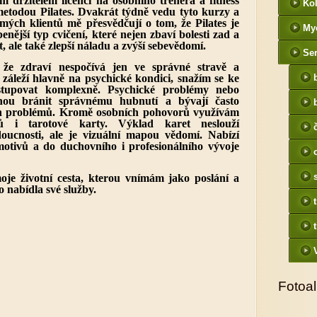
m držitelem licencí na osobního trenéra a fitness
Kol
metodou Pilates. Dvakrát týdně vedu tyto kurzy a
 mých klientů mě přesvědčují o tom, že Pilates je
My
íbenější typ cvičení, které nejen zbaví bolesti zad a
, ale také zlepší náladu a zvýší sebevědomí.
Ser
že zdraví nespočívá jen ve správné stravě a
 záleží hlavně na psychické kondici, snažím se ke
stupovat komplexně. Psychické problémy nebo
ohou bránit správnému hubnutí a bývají často
ch problémů. Kromě osobních pohovorů využívám
ů i tarotové karty. Výklad karet neslouží
oucnosti, ale je vizuální mapou vědomí. Nabízí
otivů a do duchovního i profesionálního vývoje
je životní cesta, kterou vnímám jako poslání a
 nabídla své služby.
Fotoa