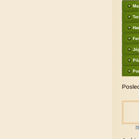
Ma
Ter
Ha
Fe
Jó
Pil
Po
Posled
H