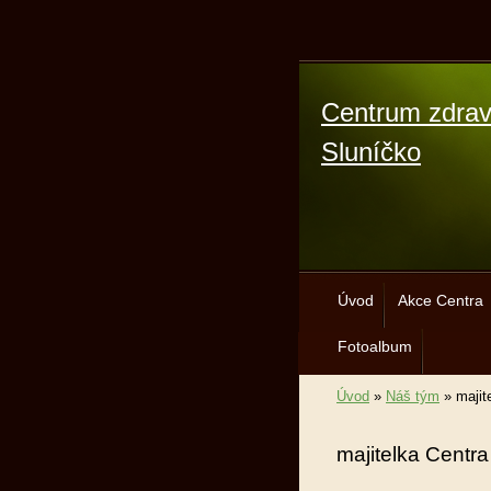
Centrum zdrav
Sluníčko
Úvod
Akce Centra
Fotoalbum
Úvod
»
Náš tým
»
majit
majitelka Centr