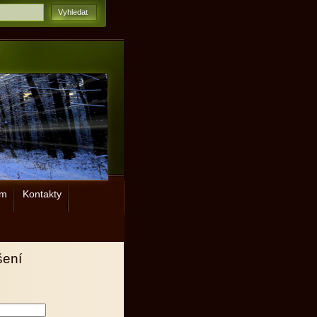
ým
Kontakty
šení