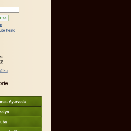
ce
té heslo
ks
Kč
šíku
orie
erest Ayurveda
malyo
ouby