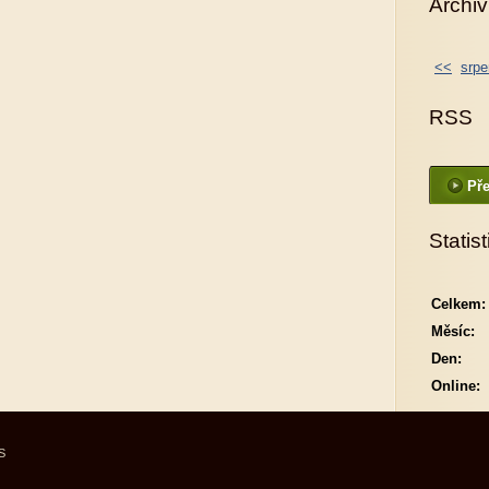
Archiv
<<
srpe
RSS
Pře
Statist
Celkem:
Měsíc:
Den:
Online:
S