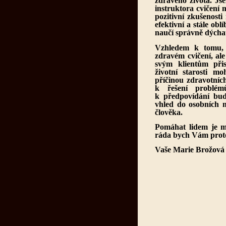
zdravého života. Jse
instruktora cvičení 
pozitivní zkušenosti
efektivní a stále obl
naučí správně dýchat
Vzhledem k tomu, 
zdravém cvičení, ale
svým klientům při
životní starosti m
příčinou zdravotní
k řešení problém
k předpovídání bud
vhled do osobních m
člověka.
Pomáhat lidem je mo
ráda bych Vám proto
Vaše Marie Brožová