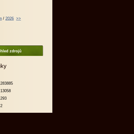
n
/
2026
>>
hled zdrojů
iky
283885
13058
293
2