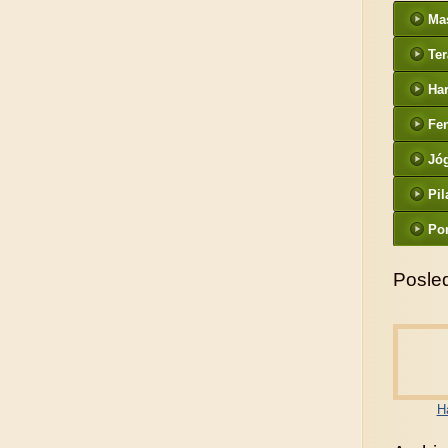
Ma
Ter
Ha
Fe
Jó
Pil
Po
Posled
H