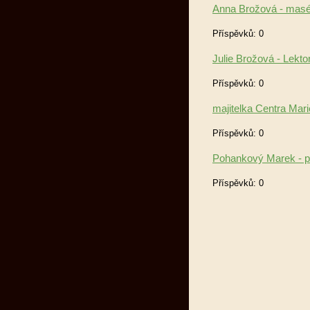
Anna Brožová - masér
Příspěvků:
0
Julie Brožová - Lekto
Příspěvků:
0
majitelka Centra Mar
Příspěvků:
0
Pohankový Marek - 
Příspěvků:
0