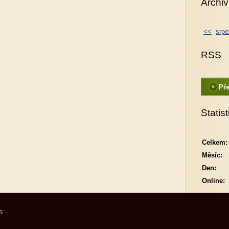
Archiv
<<
srpe
RSS
Pře
Statist
Celkem:
Měsíc:
Den:
Online:
S