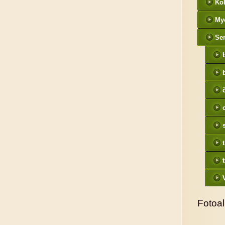
Kol
My
Ser
Fotoa