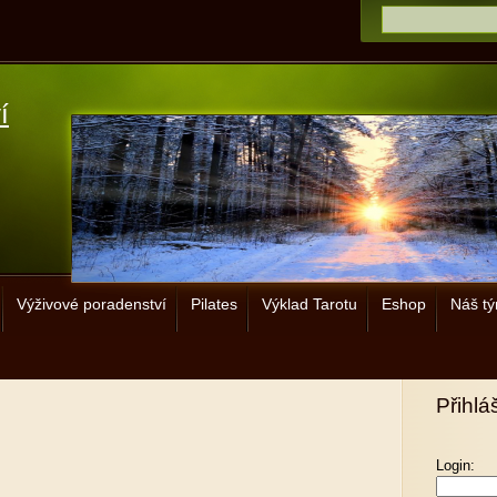
í
Výživové poradenství
Pilates
Výklad Tarotu
Eshop
Náš t
Přihlá
Login: