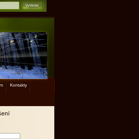
ým
Kontakty
šení