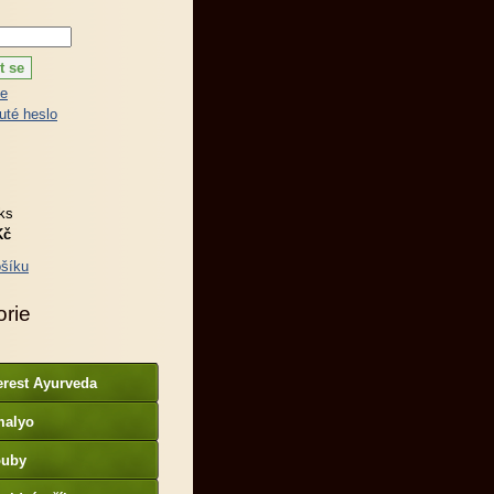
ce
té heslo
ks
Kč
šíku
orie
erest Ayurveda
malyo
ouby