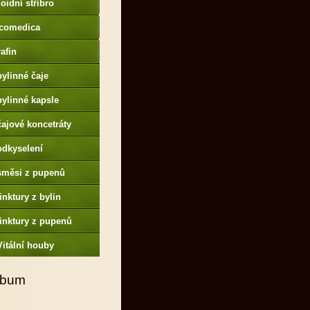
oidní stříbro
comedica
afin
bylinné čaje
bylinné kapsle
čajové koncetráty
odkyselení
směsi z pupenů
tinktury z bylin
tinktury z pupenů
Vitální houby
lbum