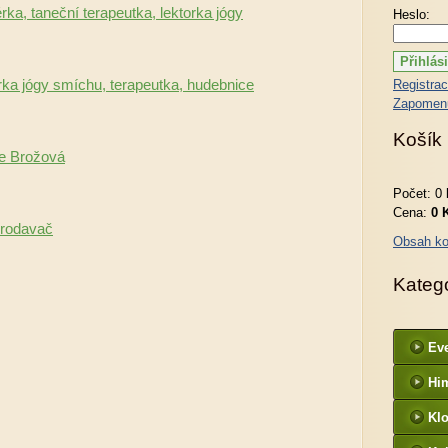
ka, taneční terapeutka, lektorka jógy
Heslo:
rka jógy smíchu, terapeutka, hudebnice
Registra
Zapomenu
Košík
ie Brožová
Počet: 0 
Cena:
0 
prodavač
Obsah ko
Kateg
Ev
Hi
Kl