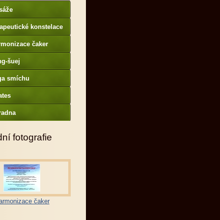
sáže
apeutické konstelace
rmonizace čaker
ng-šuej
ga smíchu
ates
radna
ní fotografie
armonizace čaker