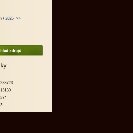
n
/
2026
>>
hled zdrojů
iky
283723
13130
374
3