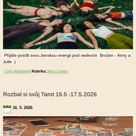
Přijďte posílit svou ženskou energii pod vedením Brožen - Anny a
Julie :)
Celý příspěvek
|
Rubrika:
Akce Centra
Rozbal si svůj Tarot 16.5 -17.5.2026
16. 5. 2026