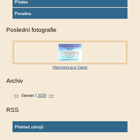
Pilates
Poradna
Poslední fotografie
Harmonizace čaker
Archiv
<<
červen /
2026
>>
RSS
Přehled zdrojů