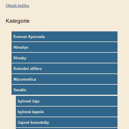
Obsah košíku
Kategorie
Everest Ayurveda
Himalyo
Klouby
Koloidní stříbro
Mycomedica
Serafin
bylinné čaje
bylinné kapsle
čajové koncetráty