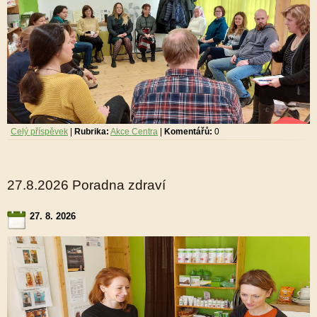
Celý příspěvek
|
Rubrika:
Akce Centra
|
Komentářů:
0
27.8.2026 Poradna zdraví
27. 8. 2026