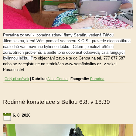
Poradna zdrav
í
- poradna zdraví firmy Serafin, vedená Táňou
Jilemnickou, která Vám pomocí scenneru K.O.S. provede diagnostiku a
následně vám navrhne bylinnou léčbu.
Cílem je nalézt příčinu
zdravotních problémů, a podle toho doporučit odpovídající a fungující
bylinnou léčbu. P
ro objednání zavolejte do Centra na tel. 777 877 587
nebo se zaregistrujte na stránkách www.serafinbyliny.cz. v sekci
Poradenství
Celý příspěvek
|
Rubrika:
Akce Centra
|
Fotografie:
Poradna
Rodinné konstelace s Bellou 6.8. v 18:30
6. 8. 2026