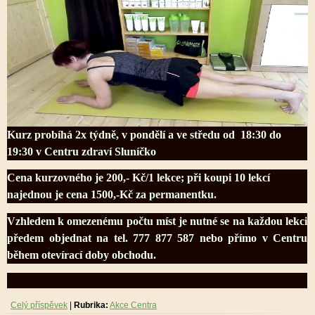
Kurz probíhá 2x týdně, v pondělí a ve středu od 18:30 do
19:30 v Centru zdraví Sluníčko
Cena kurzovného je 200,- Kč/1 lekce; při koupi 10 lekcí
najednou je cena 1500,-Kč za permanentku.
Vzhledem k omezenému počtu míst je nutné se na každou lekci
předem objednat na tel. 777 877 587 nebo přímo v Centru
během otevírací doby obchodu.
Celý příspěvek
|
Rubrika:
Akce Centra