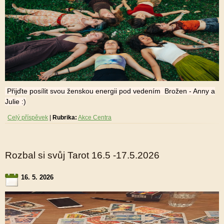
Přijďte posílit svou ženskou energii pod vedením Brožen - Anny a
Julie :)
Celý příspěvek
|
Rubrika:
Akce Centra
Rozbal si svůj Tarot 16.5 -17.5.2026
16. 5. 2026