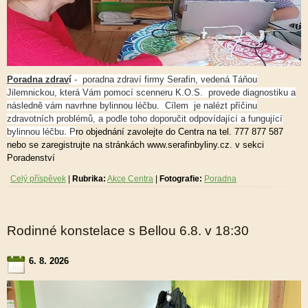
Poradna zdrav
í
- poradna zdraví firmy Serafin, vedená Táňou
Jilemnickou, která Vám pomocí scenneru K.O.S. provede diagnostiku a
následně vám navrhne bylinnou léčbu.
Cílem je nalézt příčinu
zdravotních problémů, a podle toho doporučit odpovídající a fungující
bylinnou léčbu. P
ro objednání zavolejte do Centra na tel. 777 877 587
nebo se zaregistrujte na stránkách www.serafinbyliny.cz. v sekci
Poradenství
Celý příspěvek
|
Rubrika:
Akce Centra
|
Fotografie:
Poradna
Rodinné konstelace s Bellou 6.8. v 18:30
6. 8. 2026