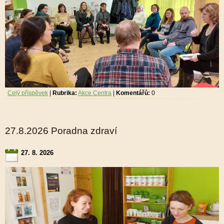
Celý příspěvek
|
Rubrika:
Akce Centra
|
Komentářů:
0
27.8.2026 Poradna zdraví
27. 8. 2026