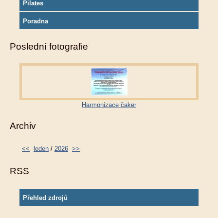
Pilates
Poradna
Poslední fotografie
Harmonizace čaker
Archiv
<<
leden
/
2026
>>
RSS
Přehled zdrojů