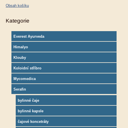
Obsah košíku
Kategorie
Everest Ayurveda
Himalyo
Klouby
Koloidní stříbro
Mycomedica
Serafin
bylinné čaje
bylinné kapsle
čajové koncetráty