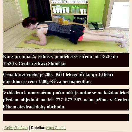
Kurz probíhá 2x týdně, v pondělí a ve středu od 18:30 do
19:30 v Centru zdraví Sluníčko
Cena kurzovného je 200,- Kč/1 lekce; při koupi 10 lekcí
najednou je cena 1500,-Kč za permanentku.
Vzhledem k omezenému počtu míst je nutné se na každou lekci
předem objednat na tel. 777 877 587 nebo přímo v Centru
během otevírací doby obchodu.
Celý příspěvek
|
Rubrika:
Akce Centra