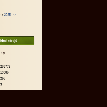
n /
2025
>>
hled zdrojů
iky
283772
13085
293
3