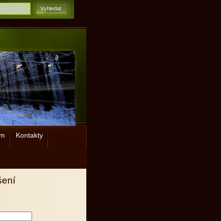
ým
Kontakty
šení