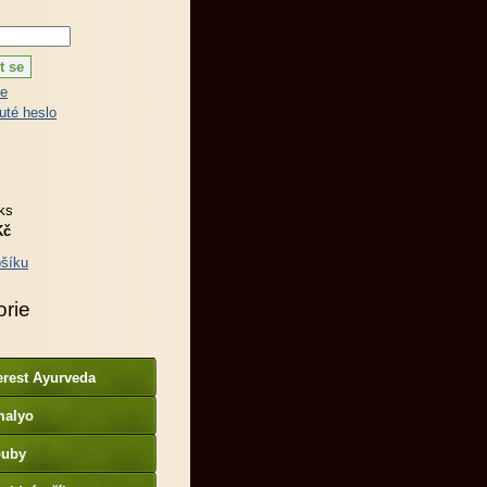
ce
té heslo
ks
Kč
šíku
orie
erest Ayurveda
malyo
ouby