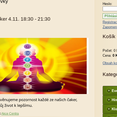
ěvky
Heslo:
er 4.11. 18:30 - 21:30
Registra
Zapomenu
Košík
Počet: 0 
Cena:
0 
Obsah ko
Kateg
Ev
věnujeme pozornost každé ze našich čaker,
Hi
j život k lepšímu.
Kl
:
Akce Centra