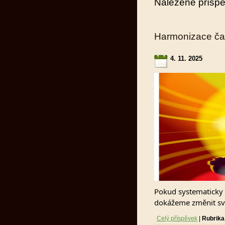
Nalezené přísp
Harmonizace čak
4. 11. 2025
Pokud systematicky 
dokážeme změnit svů
Celý příspěvek
|
Rubrika