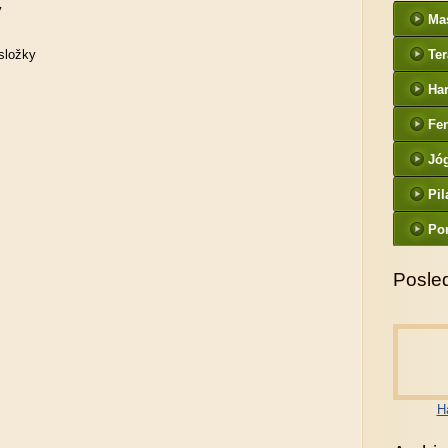
y
Ma
složky
Ter
Ha
Fe
Jó
Pil
Po
Posled
H