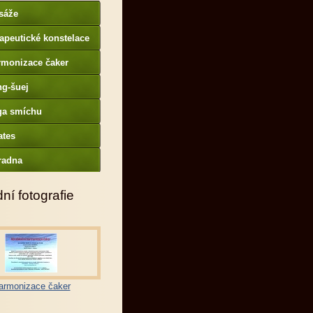
sáže
apeutické konstelace
rmonizace čaker
ng-šuej
ga smíchu
ates
radna
ní fotografie
armonizace čaker