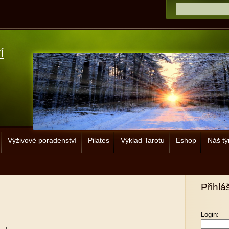
í
Výživové poradenství
Pilates
Výklad Tarotu
Eshop
Náš t
Přihlá
Login: