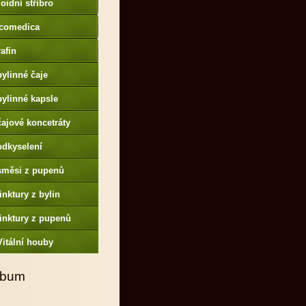
oidní stříbro
comedica
afin
bylinné čaje
bylinné kapsle
čajové koncetráty
odkyselení
směsi z pupenů
tinktury z bylin
tinktury z pupenů
Vitální houby
lbum