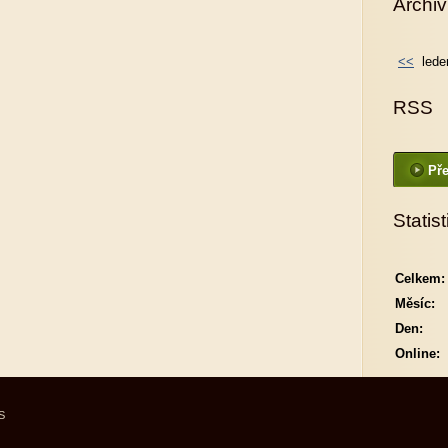
Archiv
<<
lede
RSS
Pře
Statist
Celkem:
Měsíc:
Den:
Online:
S