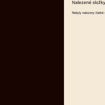
Nalezené složk
Nebyly nalezeny žádné 