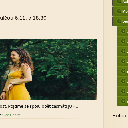
Kol
My
ulčou 6.11. v 18:30
Ser
ost. Pojďme se spolu opět zasmát! JUHŮ!
Fotoa
:
Akce Centra