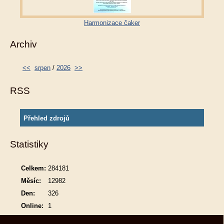
Harmonizace čaker
Archiv
<<
srpen
/
2026
>>
RSS
Přehled zdrojů
Statistiky
Celkem:
284181
Měsíc:
12982
Den:
326
Online:
1