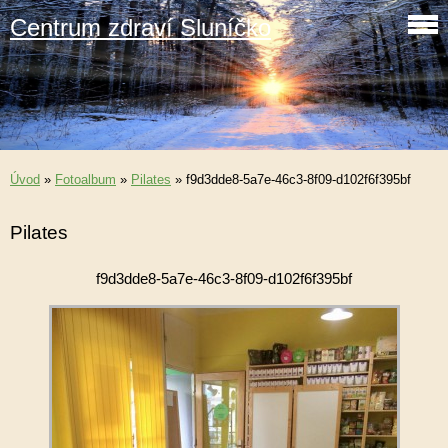
Centrum zdraví Sluníčko
Úvod
»
Fotoalbum
»
Pilates
»
f9d3dde8-5a7e-46c3-8f09-d102f6f395bf
Pilates
f9d3dde8-5a7e-46c3-8f09-d102f6f395bf