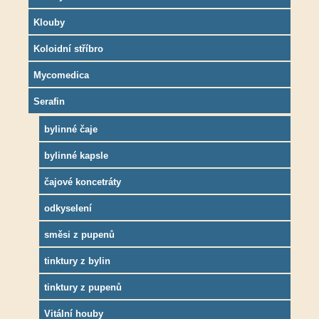
Klouby
Koloidní stříbro
Mycomedica
Serafin
bylinné čaje
bylinné kapsle
čajové koncetráty
odkyselení
směsi z pupenů
tinktury z bylin
tinktury z pupenů
Vitální houby