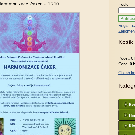
armmonizace_čaker_-_13.10._
Heslo:
Registra
Zapomenu
Košík
Počet: 0 
Cena:
0 
Obsah ko
Kateg
Ev
Hi
Kl