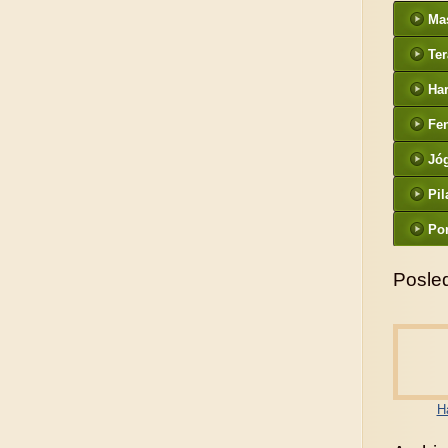
Ma
Ter
Ha
Fe
Jó
Pil
Po
Posled
H