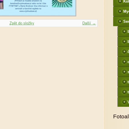
Kol
My
Ser
Zpět do složky
Další →
Fotoa