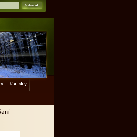
ým
Kontakty
šení