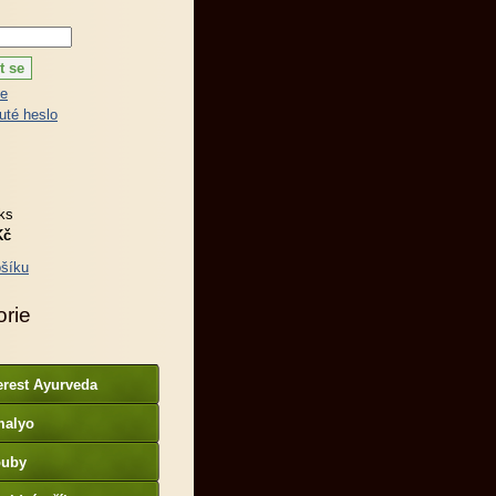
ce
té heslo
ks
Kč
šíku
orie
erest Ayurveda
malyo
ouby