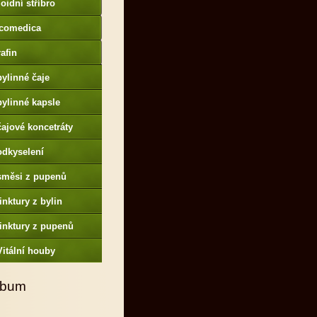
oidní stříbro
comedica
afin
bylinné čaje
bylinné kapsle
čajové koncetráty
odkyselení
směsi z pupenů
tinktury z bylin
tinktury z pupenů
Vitální houby
lbum