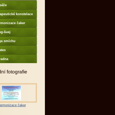
sáže
apeutické konstelace
rmonizace čaker
ng-šuej
ga smíchu
ates
radna
ní fotografie
armonizace čaker