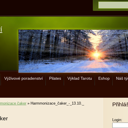
í
Výživové poradenství
Pilates
Výklad Tarotu
Eshop
Náš t
monizace čaker
»
Harmmonizace_čaker_-_13.10._
Přihlá
ker
Login: