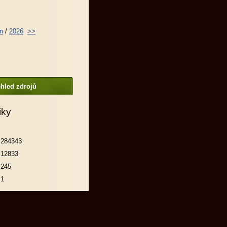
n
/
2026
>>
hled zdrojů
iky
284343
12833
245
1