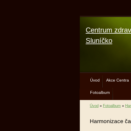
Centrum zdrav
Sluníčko
Úvod
Akce Centra
Fotoalbum
Úvod
»
Fotoalbum
»
Har
Harmonizace ča