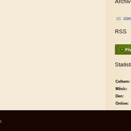
Archiv
<<
srpe
RSS
Pře
Statist
Celkem:
Měsíc:
Den:
Online:
S