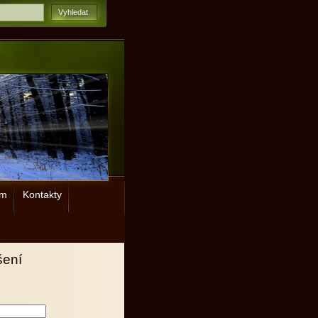
ým
Kontakty
šení