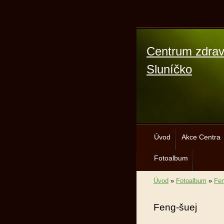
Centrum zdrav
Sluníčko
Úvod
Akce Centra
Fotoalbum
Úvod
»
Fotoalbum
»
Fen
Feng-šuej