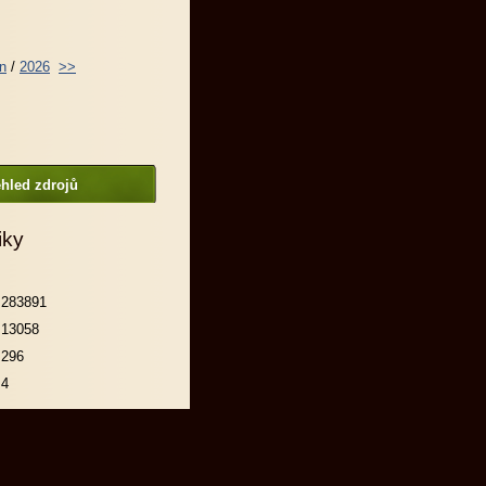
n
/
2026
>>
hled zdrojů
iky
283891
13058
296
4