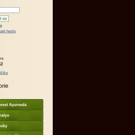
ce
té heslo
ks
Kč
šíku
orie
erest Ayurveda
malyo
ouby