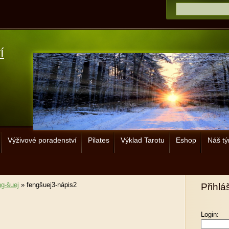
í
Výživové poradenství
Pilates
Výklad Tarotu
Eshop
Náš t
g-šuej
»
fengšuej3-nápis2
Přihlá
Login: