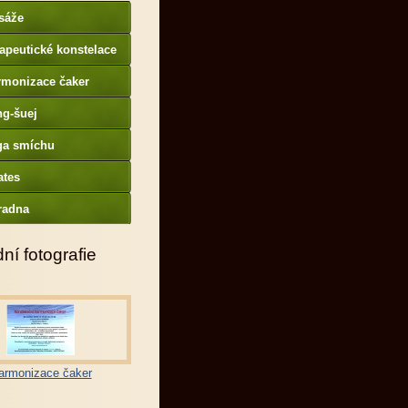
sáže
apeutické konstelace
rmonizace čaker
ng-šuej
ga smíchu
ates
radna
ní fotografie
armonizace čaker