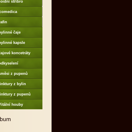
oidní stříbro
comedica
afin
bylinné čaje
bylinné kapsle
čajové koncetráty
odkyselení
směsi z pupenů
tinktury z bylin
tinktury z pupenů
Vitální houby
lbum