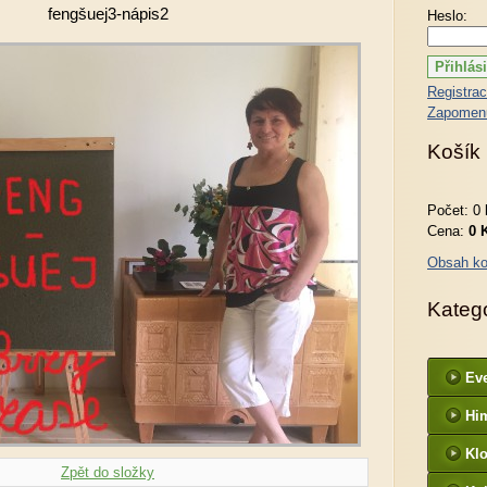
fengšuej3-nápis2
Heslo:
Registra
Zapomenu
Košík
Počet: 0 
Cena:
0 
Obsah ko
Kateg
Ev
Hi
Kl
Zpět do složky