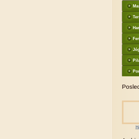
Ma
Ter
Ha
Fe
Jó
Pil
Po
Posled
H