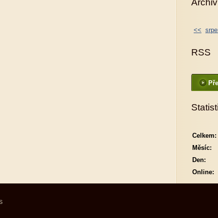
Archiv
<<
srpe
RSS
Pře
Statist
Celkem:
Měsíc:
Den:
Online:
S