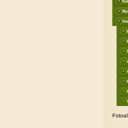
Kol
My
Ser
Fotoa