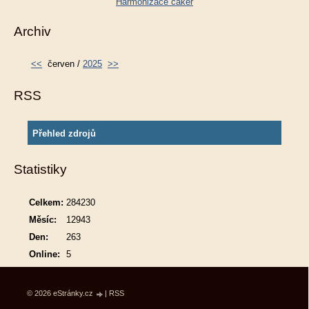
Harmonizace čaker
Archiv
<<
červen /
2025
>>
RSS
Přehled zdrojů
Statistiky
Celkem:
284230
Měsíc:
12943
Den:
263
Online:
5
© 2026 eStránky.cz
|
RSS