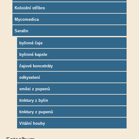
Koloidní stříbro
Mycomedica
Serafin
bylinné čaje
bylinné kapsle
čajové koncetráty
odkyselení
směsi z pupenů
tinktury z bylin
tinktury z pupenů
Vitální houby