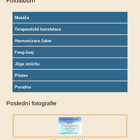
Fotoalbum
Masáže
Terapeutické konstelace
Harmonizace čaker
Feng-šuej
Jóga smíchu
Pilates
Poradna
Poslední fotografie