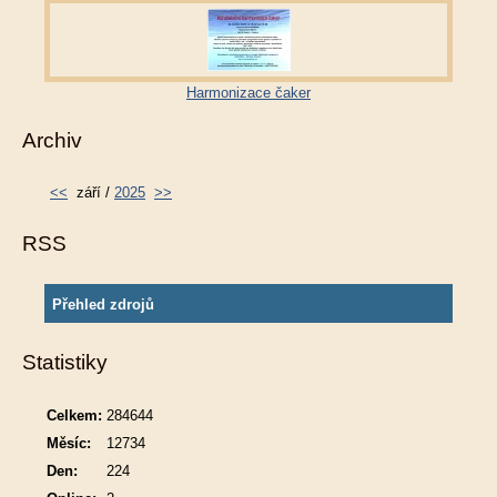
Harmonizace čaker
Archiv
<<
září /
2025
>>
RSS
Přehled zdrojů
Statistiky
Celkem:
284644
Měsíc:
12734
Den:
224