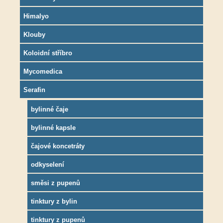
Himalyo
Klouby
Koloidní stříbro
Mycomedica
Serafin
bylinné čaje
bylinné kapsle
čajové koncetráty
odkyselení
směsi z pupenů
tinktury z bylin
tinktury z pupenů