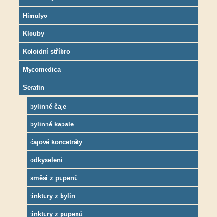
Himalyo
Klouby
Koloidní stříbro
Mycomedica
Serafin
bylinné čaje
bylinné kapsle
čajové koncetráty
odkyselení
směsi z pupenů
tinktury z bylin
tinktury z pupenů