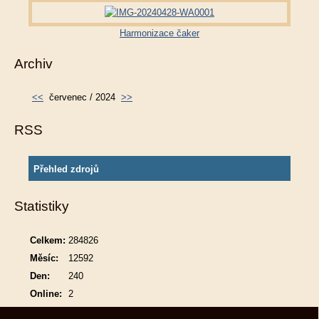
Harmonizace čaker
Archiv
<<
červenec / 2024
>>
RSS
Přehled zdrojů
Statistiky
Celkem:
284826
Měsíc:
12592
Den:
240
Online:
2