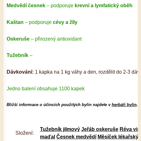
Medvědí česnek
– podporuje
krevní a lymfatický oběh
Kaštan
– podporuje
cévy a žíly
Oskeruše
– přirozený antioxidant
Tužebník
–
Dávkování:
1 kapka na 1 kg váhy a den, rozdělit do 2-3 dáv
Jedno balení obsahuje 1100 kapek
Bližší informace o účincích použitých bylin najdete v
herbáři bylin
.
Tužebník jilmový
Jeřáb oskeruše
Réva vin
Složení:
maďal
Česnek medvědí
Měsíček lékařský