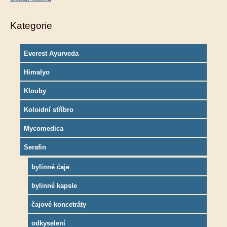
Kategorie
Everest Ayurveda
Himalyo
Klouby
Koloidní stříbro
Mycomedica
Serafin
bylinné čaje
bylinné kapsle
čajové koncetráty
odkyselení