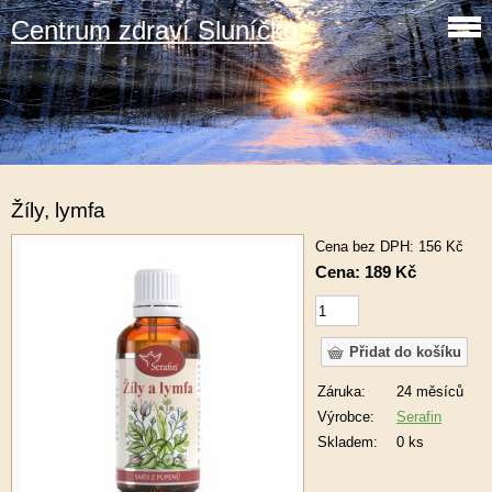
Centrum zdraví Sluníčko
Žíly, lymfa
Cena bez DPH: 156 Kč
Cena: 189 Kč
Záruka:
24 měsíců
Výrobce:
Serafin
Skladem:
0 ks