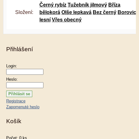
Černý rybíz
Tužebník jilmový
Bříza
Složení:
bělokorá
Olše lepkavá
Bez černý
Borovice
lesní
Vřes obecný
Přihlášení
Login:
Heslo:
Registrace
Zapomenuté heslo
Košík
Počet: 0 ks