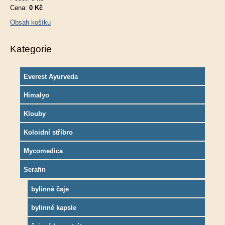
Cena:
0 Kč
Obsah košíku
Kategorie
Everest Ayurveda
Himalyo
Klouby
Koloidní stříbro
Mycomedica
Serafin
bylinné čaje
bylinné kapsle