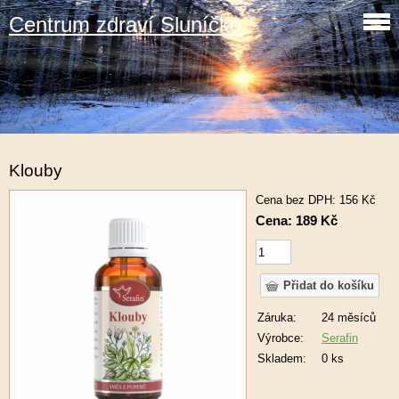
Centrum zdraví Sluníčko
Klouby
Cena bez DPH: 156 Kč
Cena: 189 Kč
Záruka:
24 měsíců
Výrobce:
Serafin
Skladem:
0 ks