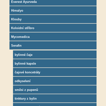
Everest Ayurveda
Himalyo
Klouby
Koloidní stříbro
Mycomedica
Serafin
bylinné čaje
bylinné kapsle
čajové koncetráty
odkyselení
směsi z pupenů
tinktury z bylin