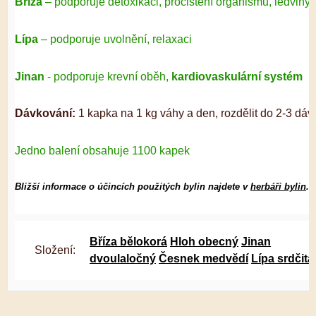
Bříza
– podporuje detoxikaci, pročištění organismu, ledviny
Lípa
– podporuje uvolnění, relaxaci
Jinan
- podporuje krevní oběh,
kardiovaskulární systém
Dávkování:
1 kapka na 1 kg váhy a den, rozdělit do 2-3 dáv
Jedno balení obsahuje 1100 kapek
Bližší informace o účincích použitých bylin najdete v
herbáři bylin
.
Bříza bělokorá
Hloh obecný
Jinan
Složení:
dvoulaločný
Česnek medvědí
Lípa srdčitá