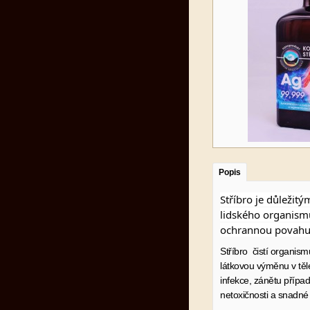
Popis
Stříbro je důleži
lidského organismu
ochrannou povahu 
Stříbro čistí organis
látkovou výměnu v těl
infekce, zánětu přípa
netoxičnosti a snadné a