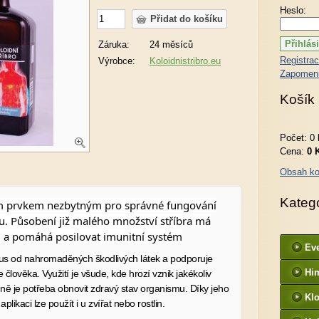
Heslo:
Záruka:
24 měsíců
Registra
Výrobce:
Koloidnistribro.eu
Zapomenu
Košík
Počet: 0 
Cena:
0 
Obsah ko
Kateg
tým prvkem nezbytným pro správné fungování
. Působení již malého množství stříbra má
a pomáhá posilovat imunitní systém
Ev
mus od nahromaděných škodlivých látek a podporuje
Hi
e člověka
.
Využití je všude, kde hrozí vznik jakékoliv
dně je potřeba obnovit zdravý stav organismu. Díky jeho
Kl
plikaci lze použít i u zvířat nebo rostlin.