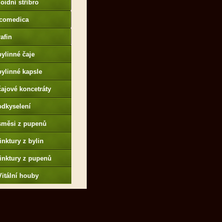
oidní stříbro
comedica
afin
bylinné čaje
bylinné kapsle
čajové koncetráty
odkyselení
směsi z pupenů
tinktury z bylin
tinktury z pupenů
Vitální houby