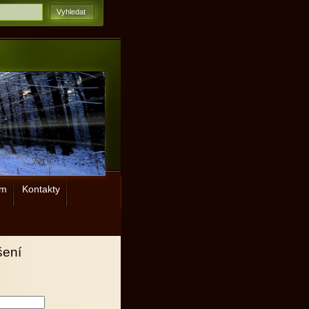
ým
Kontakty
šení