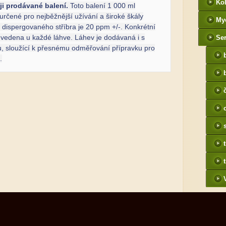
Kol
ji prodávané balení.
Toto balení 1 000 ml
 určené pro nejběžnější užívání a široké škály
My
 dispergovaného stříbra je 20 ppm +/-. Konkrétní
uvedena u každé láhve. Láhev je dodávaná i s
Ser
, sloužící k přesnému odměřování přípravku pro
.