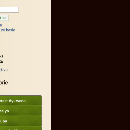
ce
té heslo
ks
Kč
šíku
orie
erest Ayurveda
malyo
ouby