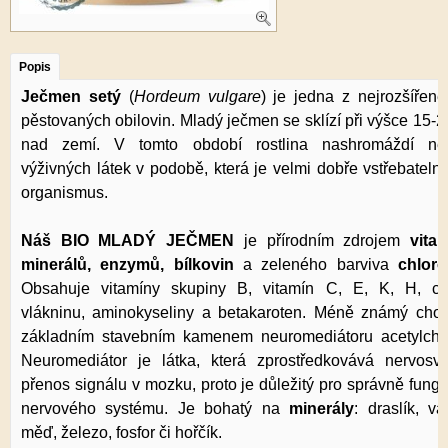
Popis
Ječmen setý
(
Hordeum vulgare
) je jedna z nejrozšířeně
pěstovaných obilovin. Mladý ječmen se sklízí při výšce 15-
nad zemí. V tomto období rostlina nashromáždí nej
výživných látek v podobě, která je velmi dobře vstřebateln
organismus.
Náš BIO MLADÝ JEČMEN
je přírodním zdrojem
vita
minerálů, enzymů, bílkovin
a zeleného barviva
chloro
Obsahuje vitamíny skupiny B, vitamín C, E, K, H, cho
vlákninu, aminokyseliny a betakaroten. Méně známý choli
základním stavebním kamenem neuromediátoru acetylchol
Neuromediátor je látka, která zprostředkovává nervosva
přenos signálu v mozku, proto je důležitý pro správně fung
nervového systému. Je bohatý na
minerály
: draslík, vá
měď, železo, fosfor či hořčík.