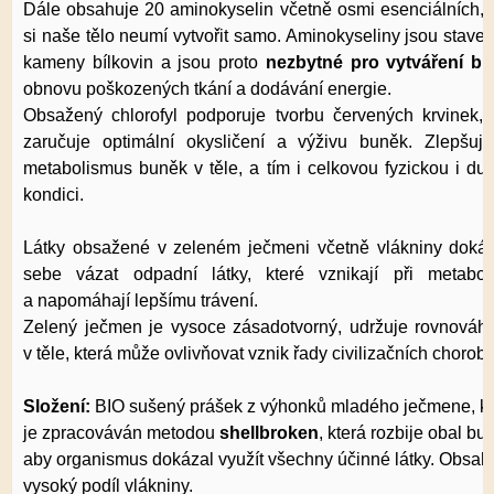
Dále obsahuje 20 aminokyselin včetně osmi esenciálních, 
si naše tělo neumí vytvořit samo. Aminokyseliny jsou stave
kameny bílkovin a jsou proto
nezbytné pro vytváření b
obnovu poškozených tkání a dodávání energie.
Obsažený chlorofyl podporuje tvorbu červených krvinek, 
zaručuje optimální okysličení a výživu buněk. Zlepšuje
metabolismus buněk v těle, a tím i celkovou fyzickou i du
kondici.
Látky obsažené v zeleném ječmeni včetně vlákniny dokáž
sebe vázat odpadní látky, které vznikají při metabol
a napomáhají lepšímu trávení.
Zelený ječmen je vysoce zásadotvorný, udržuje rovnováh
v těle, která může ovlivňovat vznik řady civilizačních chorob.
Složení:
BIO sušený prášek z výhonků mladého ječmene, kt
je zpracováván metodou
shellbroken
, která rozbije obal bu
aby organismus dokázal využít všechny účinné látky. Obsah
vysoký podíl vlákniny.