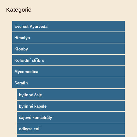
Kategorie
Everest Ayurveda
Himalyo
Klouby
Koloidní stříbro
Mycomedica
Serafin
bylinné čaje
bylinné kapsle
čajové koncetráty
odkyselení