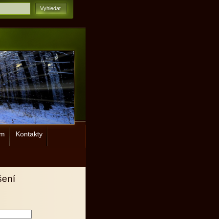
ým
Kontakty
šení