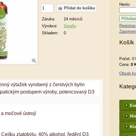
Heslo:
Záruka:
24 měsíců
Registra
Výrobce:
Serafin
Zapomenu
Skladem:
0
Košík
Počet: 0 
Cena:
0 
Obsah ko
linný výtažek vyrobený z čerstvých bylin
Kateg
patickým postupem výroby, potencovaný D3
Ev
 a močové ústrojí
Hi
Kl
z Celíku zlatobýlu, 40% alkohol, ředění D3