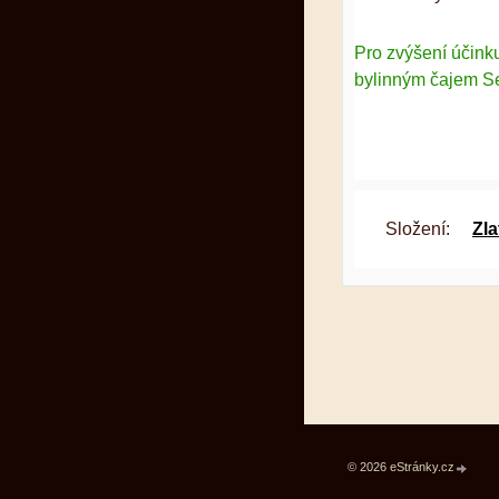
Pro zvýšení účink
bylinným čajem Se
Složení:
Zla
© 2026 eStránky.cz