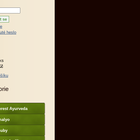
ce
té heslo
ks
Kč
šíku
orie
erest Ayurveda
malyo
ouby