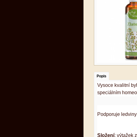
Popis
Vysoce kvalitní by
speciálním homeo
Podporuje ledviny
Složení
: výtažek 