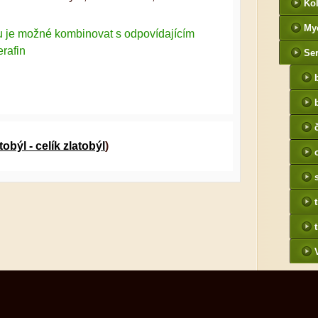
Kol
My
u je možné kombinovat s odpovídajícím
rafin
Ser
tobýl - celík zlatobýl
)