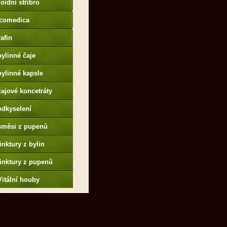
oidní stříbro
comedica
afin
bylinné čaje
bylinné kapsle
čajové koncetráty
odkyselení
směsi z pupenů
tinktury z bylin
tinktury z pupenů
Vitální houby